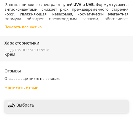
Защита широкого спектра от лучей
UVA
и
UVB
. Формула усилена
антиоксидантами, снижает риск преждевременного старения
кожи. Увлажняющая, невесомая, косметически элегантная
формула обладает превосходным запахом, обеспечивая
максимальное удобство использования - постоянный фаворит
Показать полностью
потребителей. Система улавливания жира помогает
контролировать и предотвращать жирный блеск кожи.
Водостойкость до 80 минут (максимальный показатель по норме
FDA
). Не содержит масел
,
Характеристики
СРЕДСТВА ПО КАТЕГОРИЯМ
Основные ингредиенты:
Крем
Авобензон
Октиноксат
Октилсалицилат
Отзывы
Оксибензон
Фитомеланин
Отзывов еще никто не оставлял
Бета-глюкан 1, 3
Гиалуроновая кислота
Написать отзыв
Система улавливания жира
.
Выбрать
Применение
:
Равномерно нанести средство на кожу за 15 минут
до выхода на солнце.